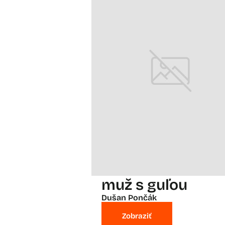
muž s guľou
Dušan Pončák
Zobraziť