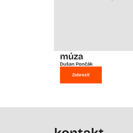
múza
Dušan Pončák
Zobraziť
kontakt