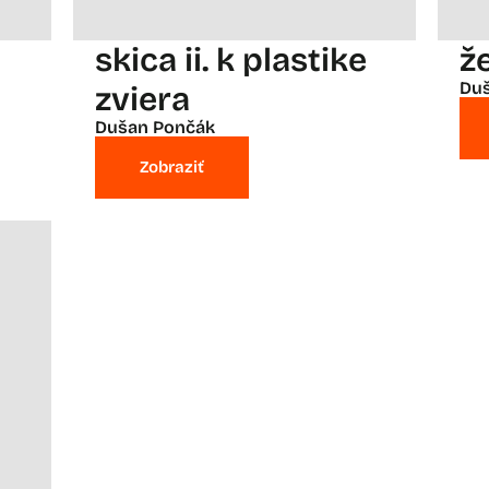
skica ii. k plastike
že
Du
zviera
Dušan Pončák
Zobraziť