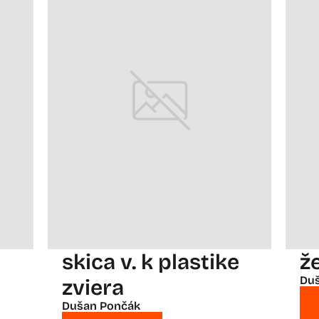
skica v. k plastike
že
Du
zviera
Dušan Pončák