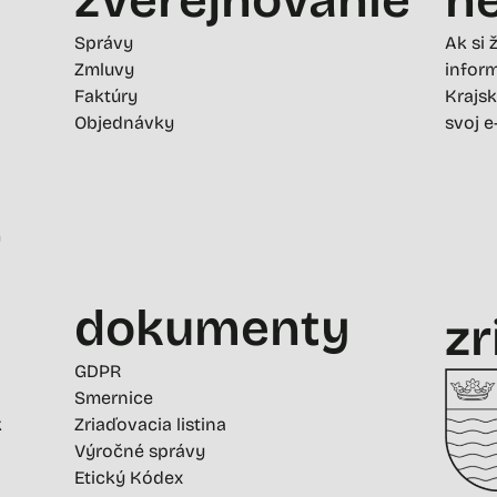
Správy
Ak si 
Zmluvy
inform
Faktúry
Krajsk
Objednávky
svoj e
-
dokumenty
zr
GDPR
Smernice
k
Zriaďovacia listina
Výročné správy
Etický Kódex