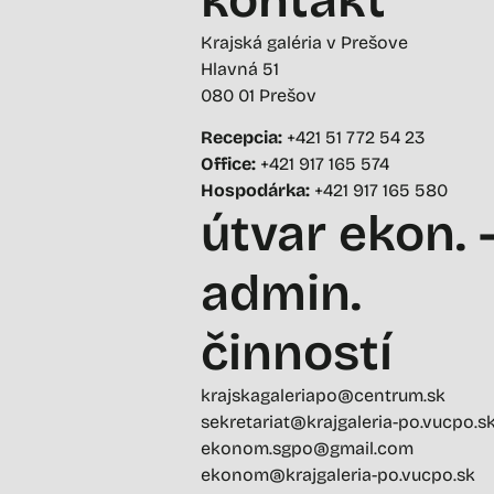
Krajská galéria v Prešove
Hlavná 51
080 01 Prešov
Recepcia:
+421 51 772 54 23
Office:
+421 917 165 574
Hospodárka:
+421 917 165 580
útvar ekon. 
admin.
činností
krajskagaleriapo@centrum.sk
sekretariat@krajgaleria-po.vucpo.s
ekonom.sgpo@gmail.com
ekonom@krajgaleria-po.vucpo.sk