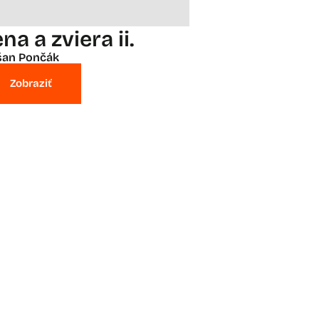
na a zviera ii.
šan Pončák
Zobraziť