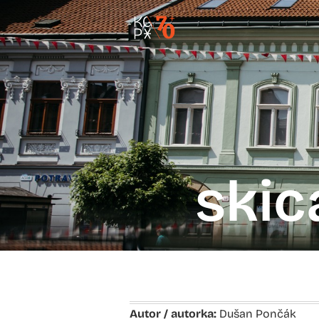
skica
Autor / autorka:
Dušan Pončák