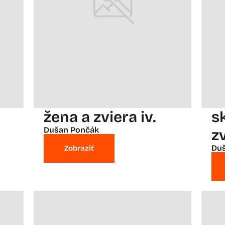
žena a zviera iv.
sk
Dušan Pončák
z
Du
Zobraziť