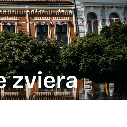
ukácia
navštívte
zbierky
e zviera