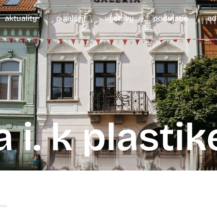
aktuality
o galérii
výstavy
podujatie
ed
 i. k plastik