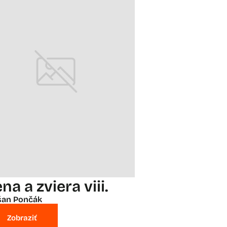
na a zviera viii.
šan Pončák
Zobraziť