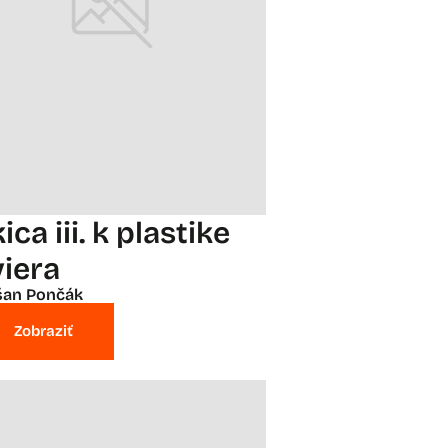
ica iii. k plastike
viera
šan Pončák
Zobraziť