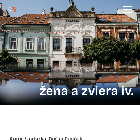
žena a zviera iv.
Autor / autorka:
Dušan Pončák