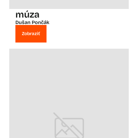
múza
Dušan Pončák
Zobraziť