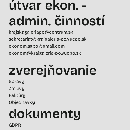
útvar ekon. -
admin. činností
krajskagaleriapo@centrum.sk
sekretariat@krajgaleria-po.vucpo.sk
ekonom.sgpo@gmail.com
ekonom@krajgaleria-po.vucpo.sk
zverejňovanie
Správy
Zmluvy
Faktúry
Objednávky
dokumenty
GDPR