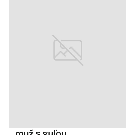
muž s guľou