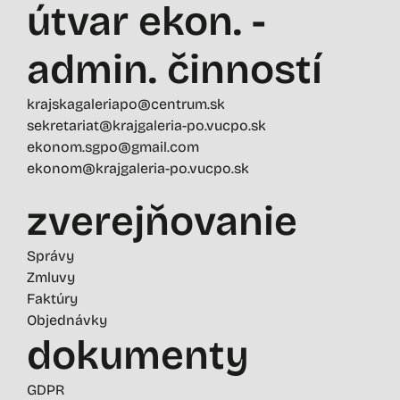
útvar ekon. -
admin. činností
krajskagaleriapo@centrum.sk
sekretariat@krajgaleria-po.vucpo.sk
ekonom.sgpo@gmail.com
ekonom@krajgaleria-po.vucpo.sk
zverejňovanie
Správy
Zmluvy
Faktúry
Objednávky
dokumenty
GDPR