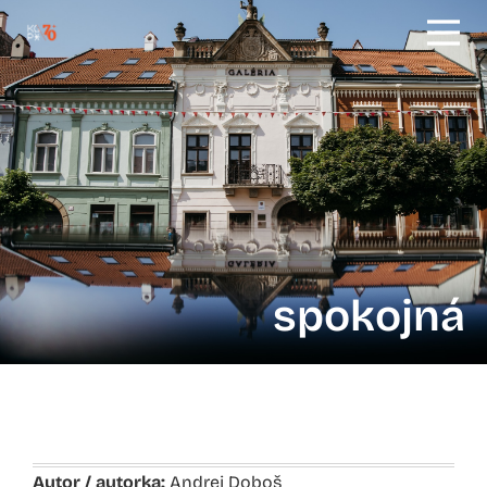
spokojná
Autor / autorka:
Andrej Doboš