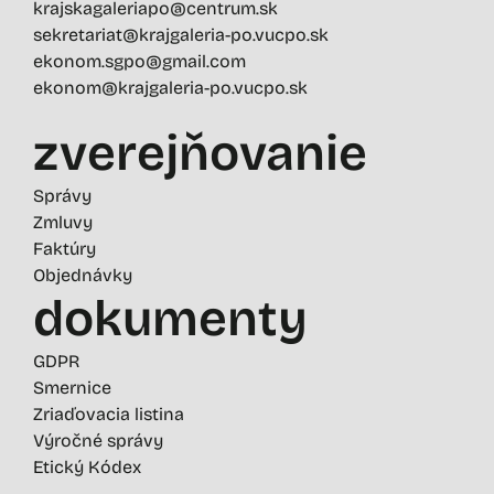
krajskagaleriapo@centrum.sk
sekretariat@krajgaleria-po.vucpo.sk
ekonom.sgpo@gmail.com
ekonom@krajgaleria-po.vucpo.sk
zverejňovanie
Správy
Zmluvy
Faktúry
Objednávky
dokumenty
GDPR
Smernice
Zriaďovacia listina
Výročné správy
Etický Kódex