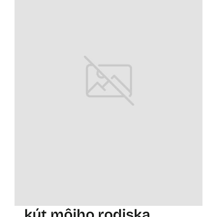
kút môjho rodiska