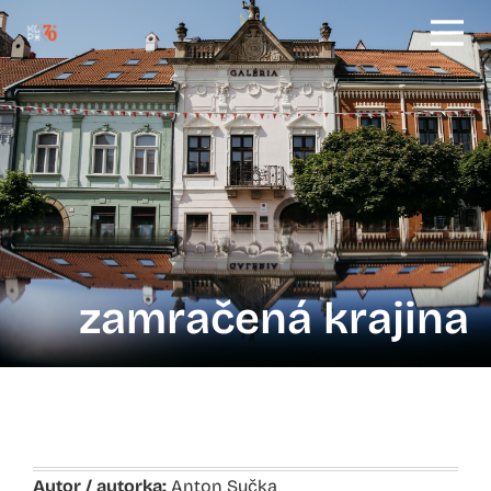
zamračená krajina
Autor / autorka:
Anton Sučka