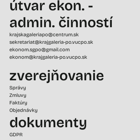
útvar ekon. -
admin. činností
krajskagaleriapo@centrum.sk
sekretariat@krajgaleria-po.vucpo.sk
ekonom.sgpo@gmail.com
ekonom@krajgaleria-po.vucpo.sk
zverejňovanie
Správy
Zmluvy
Faktúry
Objednávky
dokumenty
GDPR