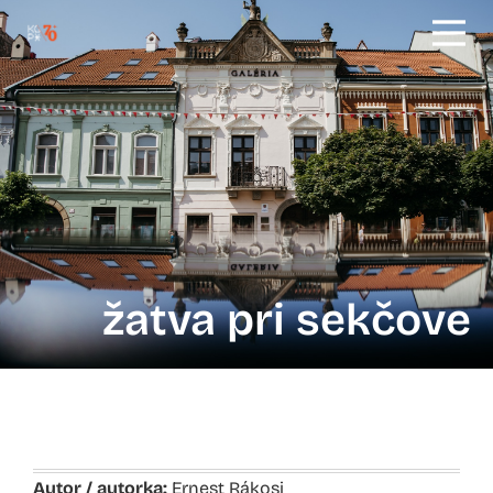
žatva pri sekčove
Autor / autorka:
Ernest Rákosi