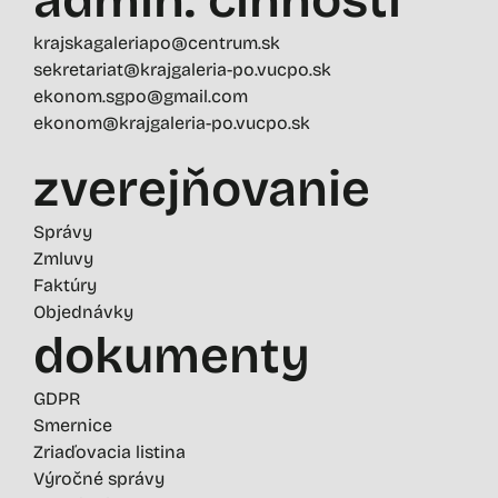
krajskagaleriapo@centrum.sk
sekretariat@krajgaleria-po.vucpo.sk
ekonom.sgpo@gmail.com
ekonom@krajgaleria-po.vucpo.sk
zverejňovanie
Správy
Zmluvy
Faktúry
Objednávky
dokumenty
GDPR
Smernice
Zriaďovacia listina
Výročné správy