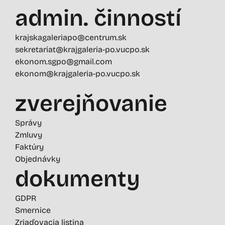
admin. činností
krajskagaleriapo@centrum.sk
sekretariat@krajgaleria-po.vucpo.sk
ekonom.sgpo@gmail.com
ekonom@krajgaleria-po.vucpo.sk
zverejňovanie
Správy
Zmluvy
Faktúry
Objednávky
dokumenty
GDPR
Smernice
Zriaďovacia listina