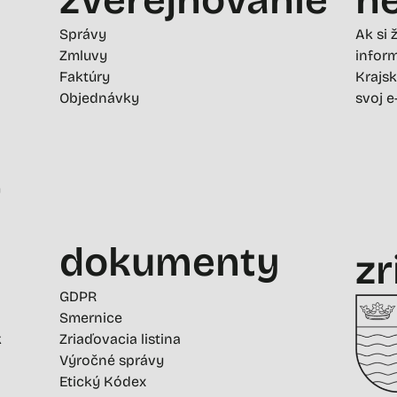
Správy
Ak si 
Zmluvy
inform
Faktúry
Krajsk
Objednávky
svoj e
-
dokumenty
zr
GDPR
Smernice
k
Zriaďovacia listina
Výročné správy
Etický Kódex