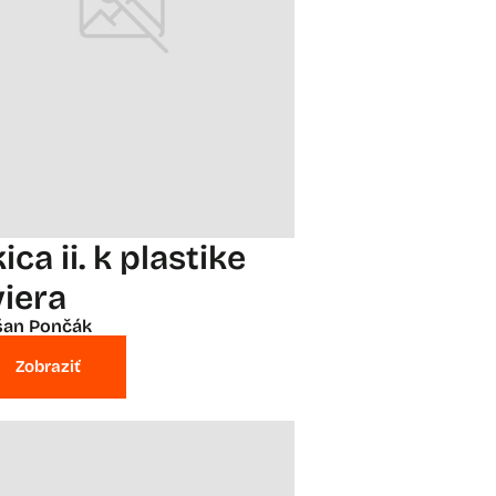
ica ii. k plastike
viera
šan Pončák
Zobraziť