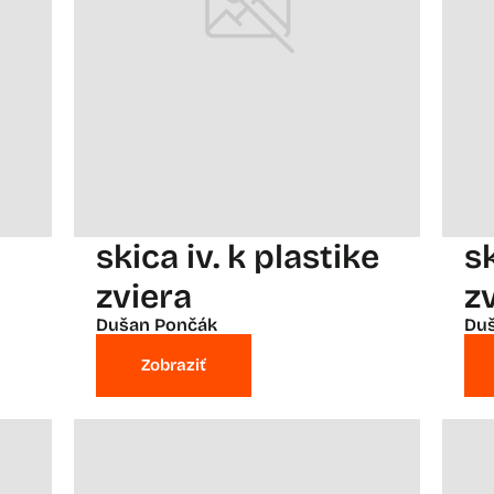
skica iv. k plastike
sk
zviera
z
Dušan Pončák
Du
Zobraziť