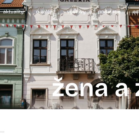
aktuality
o galérii
výstavy
podujatie
ed
žena a z