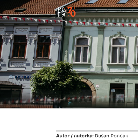
Autor / autorka:
Dušan Pončák