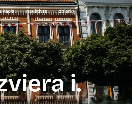
ukácia
navštívte
zbierky
viera i.