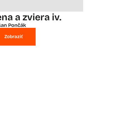
na a zviera iv.
šan Pončák
Zobraziť