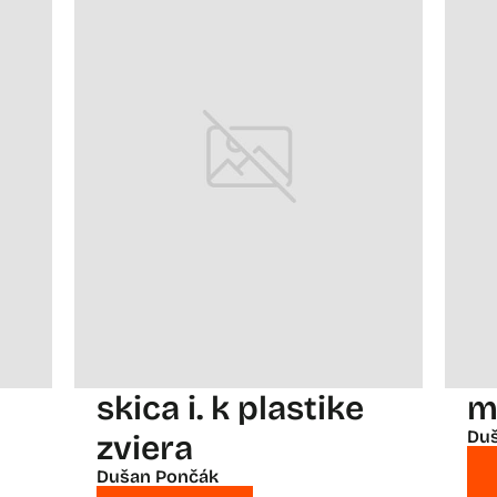
skica i. k plastike
m
Du
zviera
Dušan Pončák