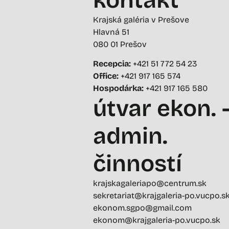
Krajská galéria v Prešove
Hlavná 51
080 01 Prešov
Recepcia:
+421 51 772 54 23
Office:
+421 917 165 574
Hospodárka:
+421 917 165 580
útvar ekon. 
admin.
činností
krajskagaleriapo@centrum.sk
sekretariat@krajgaleria-po.vucpo.s
ekonom.sgpo@gmail.com
ekonom@krajgaleria-po.vucpo.sk