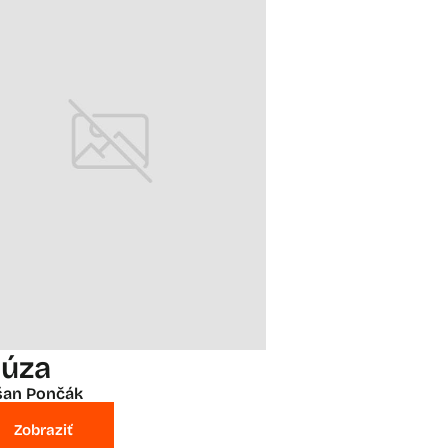
úza
šan Pončák
Zobraziť