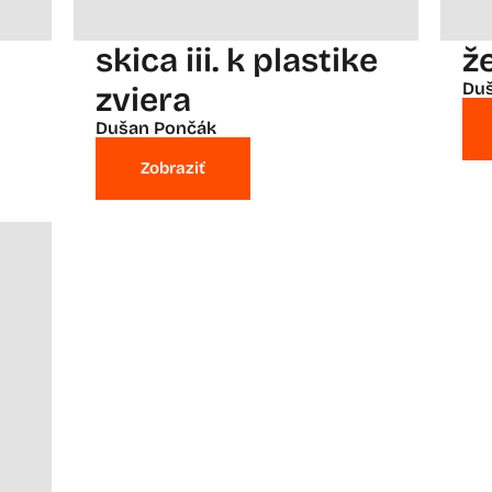
skica iii. k plastike
že
Du
zviera
Dušan Pončák
Zobraziť