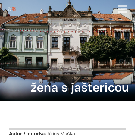
žena s jaštericou
Autor / autorka:
Július Muška