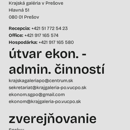
Krajská galéria v Prešove
Hlavná 51
080 01 Prešov
Recepcia:
+421 51 772 54 23
Office:
+421 917 165 574
Hospodárka:
+421 917 165 580
útvar ekon. -
admin. činností
krajskagaleriapo@centrum.sk
sekretariat@krajgaleria-po.vucpo.sk
ekonom.sgpo@gmail.com
ekonom@krajgaleria-po.vucpo.sk
zverejňovanie
Správy