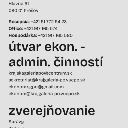
Hlavná 51
080 01 Prešov
Recepcia:
+421 51 772 54 23
Office:
+421 917 165 574
Hospodárka:
+421 917 165 580
útvar ekon. -
admin. činností
krajskagaleriapo@centrum.sk
sekretariat@krajgaleria-po.vucpo.sk
ekonom.sgpo@gmail.com
ekonom@krajgaleria-po.vucpo.sk
zverejňovanie
Správy