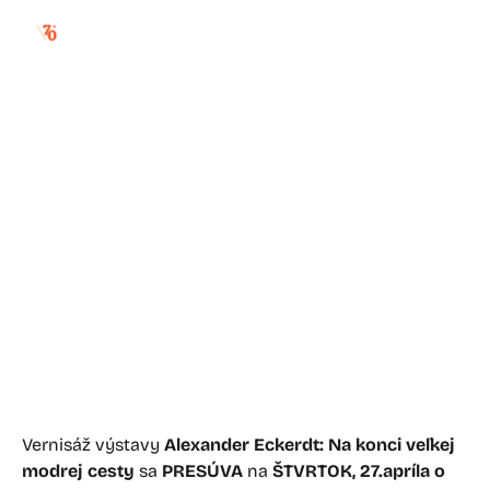
zmena termínu
otvorenia výstavy
alexandra eckerdta
Vernisáž výstavy
Alexander Eckerdt: Na konci veľkej
modrej cesty
sa
PRESÚVA
na
ŠTVRTOK, 27.apríla o