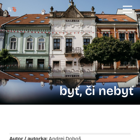
byť, či nebyť
Autor / autorka:
Andrej Doboš