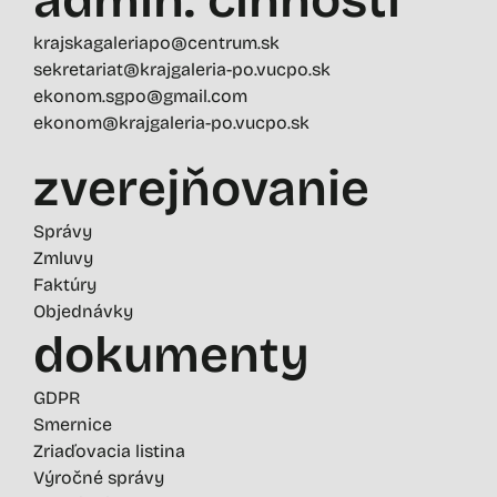
admin. činností
krajskagaleriapo@centrum.sk
sekretariat@krajgaleria-po.vucpo.sk
ekonom.sgpo@gmail.com
ekonom@krajgaleria-po.vucpo.sk
zverejňovanie
Správy
Zmluvy
Faktúry
Objednávky
dokumenty
GDPR
Smernice
Zriaďovacia listina
Výročné správy