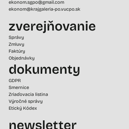
ekonom.sgpo@gmail.com
ekonom@krajgaleria-po.vucpo.sk
zverejňovanie
Správy
Zmluvy
Faktúry
Objednávky
dokumenty
GDPR
Smernice
Zriaďovacia listina
Výročné správy
Etický Kódex
newsletter