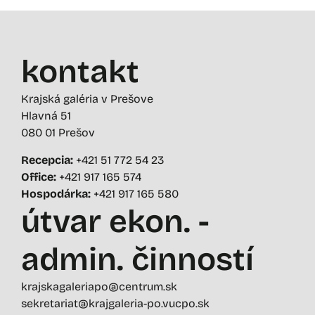
kontakt
Krajská galéria v Prešove
Hlavná 51
080 01 Prešov
Recepcia:
+421 51 772 54 23
Office:
+421 917 165 574
Hospodárka:
+421 917 165 580
útvar ekon. -
admin. činností
krajskagaleriapo@centrum.sk
sekretariat@krajgaleria-po.vucpo.sk