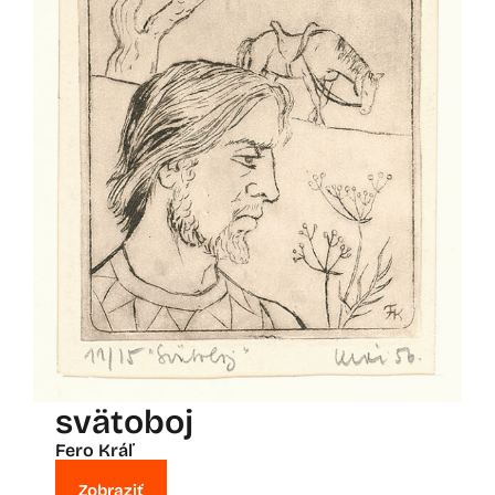
svätoboj
Fero Kráľ
Zobraziť