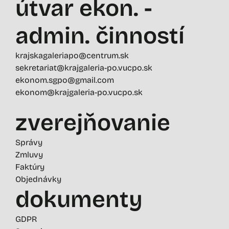
útvar ekon. -
admin. činností
krajskagaleriapo@centrum.sk
sekretariat@krajgaleria-po.vucpo.sk
ekonom.sgpo@gmail.com
ekonom@krajgaleria-po.vucpo.sk
zverejňovanie
Správy
Zmluvy
Faktúry
Objednávky
dokumenty
GDPR