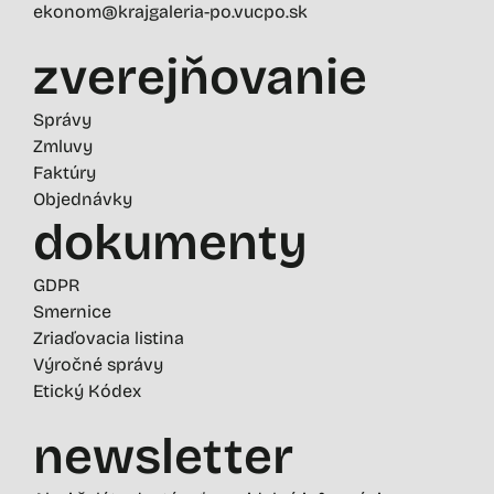
ekonom@krajgaleria-po.vucpo.sk
zverejňovanie
Správy
Zmluvy
Faktúry
Objednávky
dokumenty
GDPR
Smernice
Zriaďovacia listina
Výročné správy
Etický Kódex
newsletter