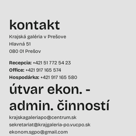
kontakt
Krajská galéria v Prešove
Hlavná 51
080 01 Prešov
Recepcia:
+421 51 772 54 23
Office:
+421 917 165 574
Hospodárka:
+421 917 165 580
útvar ekon. -
admin. činností
krajskagaleriapo@centrum.sk
sekretariat@krajgaleria-po.vucpo.sk
ekonom.sgpo@gmail.com