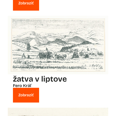
Zobraziť
žatva v liptove
Fero Kráľ
Zobraziť