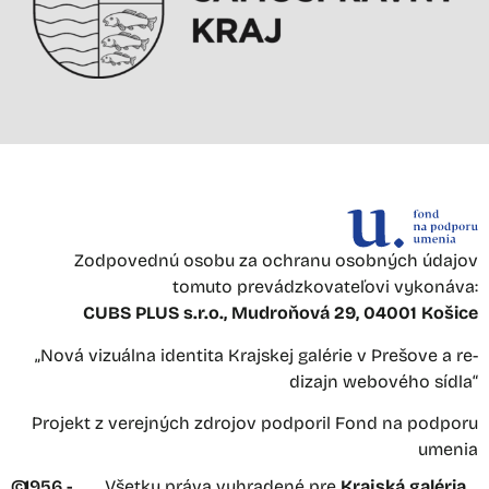
Zodpovednú osobu za ochranu osobných údajov
tomuto prevádzkovateľovi vykonáva:
CUBS PLUS s.r.o., Mudroňová 29, 04001 Košice
„Nová vizuálna identita Krajskej galérie v Prešove a re-
dizajn webového sídla“
Projekt z verejných zdrojov podporil Fond na podporu
umenia
©
1956 -
Všetky práva vyhradené pre
Krajská galéria