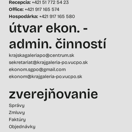
Recepcia:
+421 51 772 54 23
Office:
+421 917 165 574
Hospodárka:
+421 917 165 580
útvar ekon. -
admin. činností
krajskagaleriapo@centrum.sk
sekretariat@krajgaleria-po.vucpo.sk
ekonom.sgpo@gmail.com
ekonom@krajgaleria-po.vucpo.sk
zverejňovanie
Správy
Zmluvy
Faktúry
Objednávky