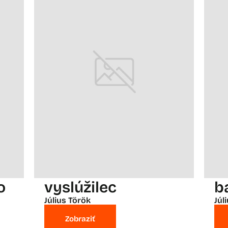
o
vyslúžilec
b
Július Török
Júl
Zobraziť