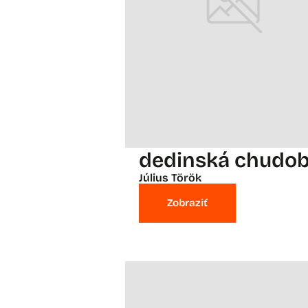
dedinská chudo
Július Török
Zobraziť