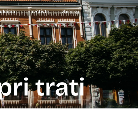
ukácia
navštívte
zbierky
ri trati