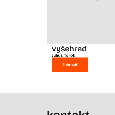
vyšehrad
Július Török
Zobraziť
kontakt