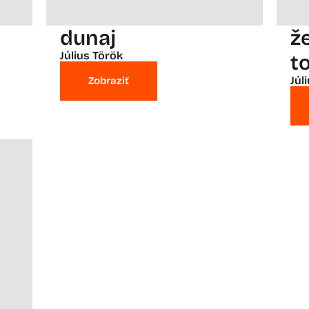
dunaj
ž
Július Török
t
Júl
Zobraziť