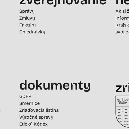
Správy
Ak si 
Zmluvy
inform
Faktúry
Krajsk
Objednávky
svoj e
-
dokumenty
zr
GDPR
Smernice
k
Zriaďovacia listina
Výročné správy
Etický Kódex