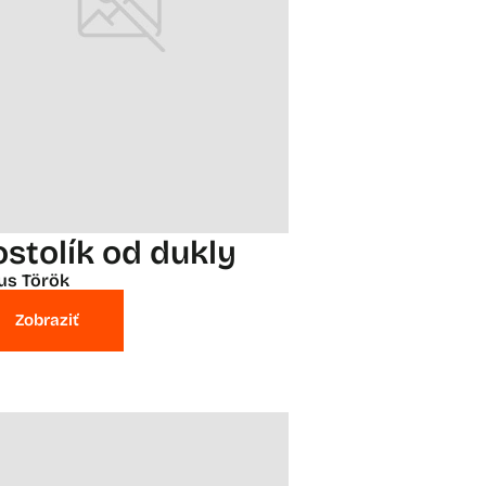
ostolík od dukly
ius Török
Zobraziť