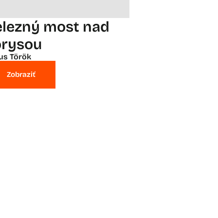
elezný most nad
orysou
ius Török
Zobraziť