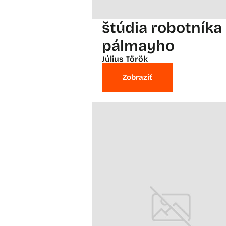
štúdia robotníka
pálmayho
Július Török
Zobraziť