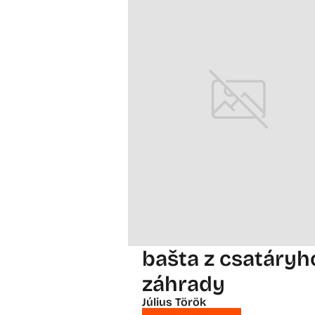
bašta z csatáryh
záhrady
Július Török