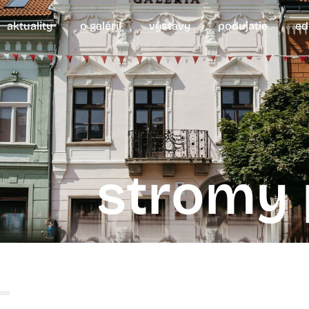
aktuality
o galérii
výstavy
podujatie
ed
stromy p