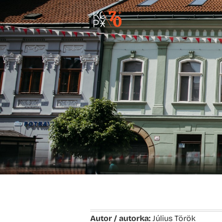
Autor / autorka:
Július Török