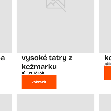
ba
vysoké tatry z
k
Júl
kežmarku
Július Török
Zobraziť