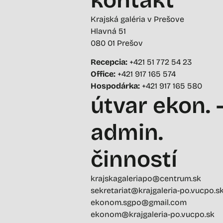
Krajská galéria v Prešove
Hlavná 51
080 01 Prešov
Recepcia:
+421 51 772 54 23
Office:
+421 917 165 574
Hospodárka:
+421 917 165 580
útvar ekon. 
admin.
činností
krajskagaleriapo@centrum.sk
sekretariat@krajgaleria-po.vucpo.s
ekonom.sgpo@gmail.com
ekonom@krajgaleria-po.vucpo.sk