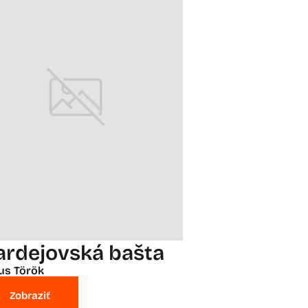
ardejovská bašta
ius Török
Zobraziť