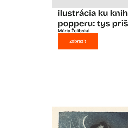
ilustrácia ku kni
popperu: tys priš
Mária Želibská
Zobraziť