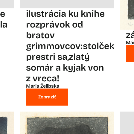
he
ilustrácia ku knihe
la
rozprávok od
z
bratov
Már
grimmovcov:stolček
prestri sa,zlatý
somár a kyjak von
z vreca!
Mária Želibská
Zobraziť