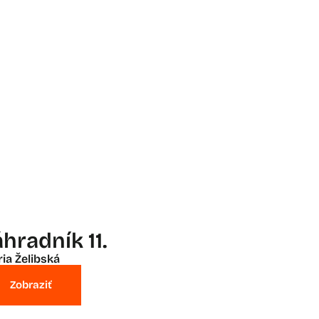
hradník 11.
ia Želibská
Zobraziť