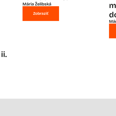
m
Mária Želibská
d
Zobraziť
Már
i.