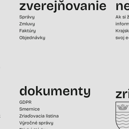
zverejňovanie
ne
Správy
Ak si 
Zmluvy
inform
Faktúry
Krajsk
Objednávky
svoj e
-
dokumenty
zr
GDPR
Smernice
k
Zriaďovacia listina
Výročné správy