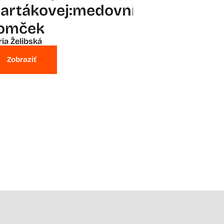
artákovej:medovníkový
omček
ia Želibská
Zobraziť