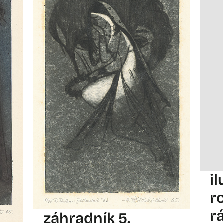
i
r
r
záhradník 5.