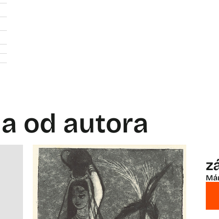
la od autora
zá
Már