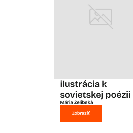
ilustrácia k
sovietskej poézii
Mária Želibská
Zobraziť