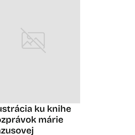
lustrácia ku knihe
ozprávok márie
ázusovej