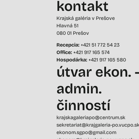
kontakt
Krajská galéria v Prešove
Hlavná 51
080 01 Prešov
Recepcia:
+421 51 772 54 23
Office:
+421 917 165 574
Hospodárka:
+421 917 165 580
útvar ekon. 
admin.
činností
krajskagaleriapo@centrum.sk
sekretariat@krajgaleria-po.vucpo.s
ekonom.sgpo@gmail.com