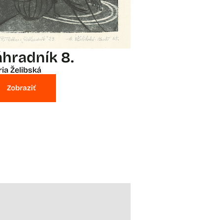
áhradník 8.
ia Želibská
Zobraziť