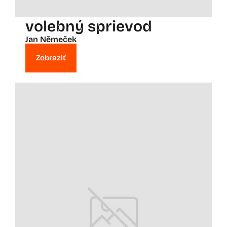
volebný sprievod
Jan Němeček
Zobraziť