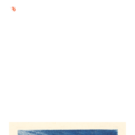
zvárač