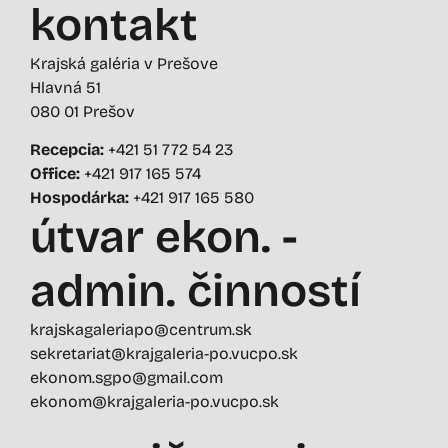
kontakt
Krajská galéria v Prešove
Hlavná 51
080 01 Prešov
Recepcia:
+421 51 772 54 23
Office:
+421 917 165 574
Hospodárka:
+421 917 165 580
útvar ekon. -
admin. činností
krajskagaleriapo@centrum.sk
sekretariat@krajgaleria-po.vucpo.sk
ekonom.sgpo@gmail.com
ekonom@krajgaleria-po.vucpo.sk