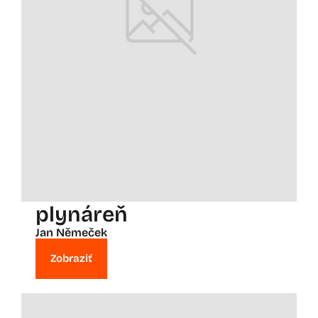
plynáreň
Jan Němeček
Zobraziť