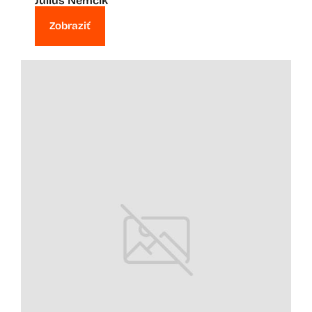
Július Nemčík
Zobraziť