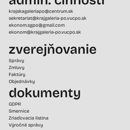
krajskagaleriapo@centrum.sk
sekretariat@krajgaleria-po.vucpo.sk
ekonom.sgpo@gmail.com
ekonom@krajgaleria-po.vucpo.sk
zverejňovanie
Správy
Zmluvy
Faktúry
Objednávky
dokumenty
GDPR
Smernice
Zriaďovacia listina
Výročné správy