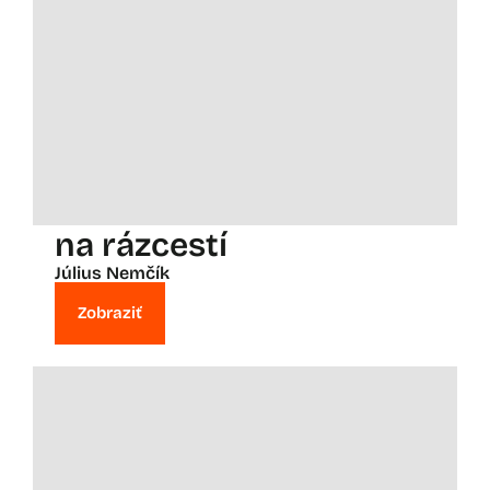
na rázcestí
Július Nemčík
Zobraziť