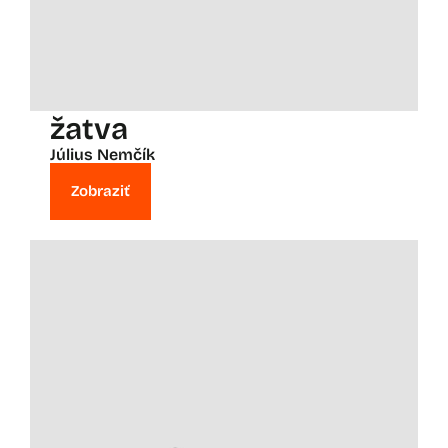
žatva
Július Nemčík
Zobraziť