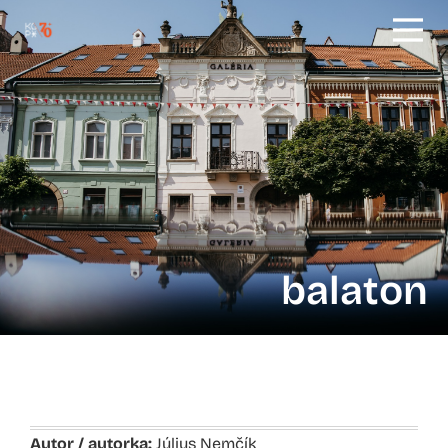
balaton
Autor / autorka:
Július Nemčík