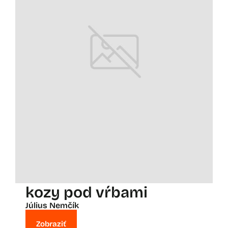
kozy pod vŕbami
Július Nemčík
Zobraziť